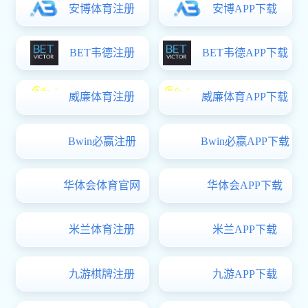
章。
就在球队最需要英雄的时刻，科尔·帕尔默站了出
来。这位被球迷寄予厚望的年轻中场，在一次位置并
不算太好的前场任意球机会中，展现了他超凡的脚
法。只见他深吸一口气，助跑，起脚，皮球划出一道
诡异的弧线，越过人墙后急速下坠。虽然对方门将奋
力扑救，但皮球击中立柱内侧弹回，制造了禁区内的
极大混乱。这次帕尔默任意球造险，不仅让阿贾克斯
的士气瞬间高涨，更让看台上的球迷们集体起立欢
呼。这次险情就像一剂强心针，让整支球队确信，扳
平甚至反超只是时间问题。
随后的比赛完全进入了阿贾克斯的节奏。他们在左路
连续打出精妙配合，终于在上半场结束前扳平了比