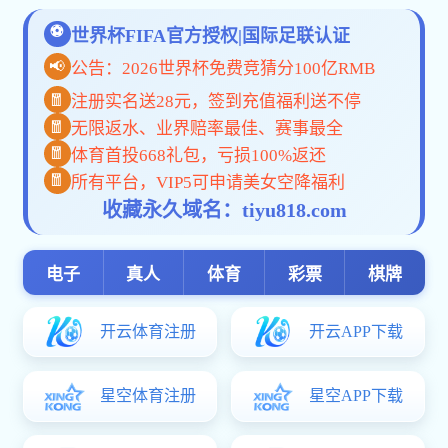
默那记诡异的任意球制造出的险情，更是让整座球场
瞬间沸腾。这不仅是一场比赛的转折，更是足球魅力
的最佳诠释。
比赛的开局对于阿贾克斯而言堪称噩梦。对手利用一
次快速反击，在开场不到十五分钟便洞穿了主队的球
门。那一刻，阿姆斯特丹竞技场的空气仿佛凝固了，
部分球迷甚至发出了失望的叹息。然而，这支流淌着
克鲁伊夫血液的球队，骨子里镌刻着永不放弃的基
因。丢球后的阿贾克斯没有慌乱，而是迅速调整心
态，在中场展开了高强度的逼抢。他们的传球节奏开
始加快，边路球员如同两把尖刀，不断撕扯着对手的
防线。这种知耻后勇的反弹，正是顶级球队应有的素
质，也是本场比赛主题 ——“逆境中的坚韧” 的序