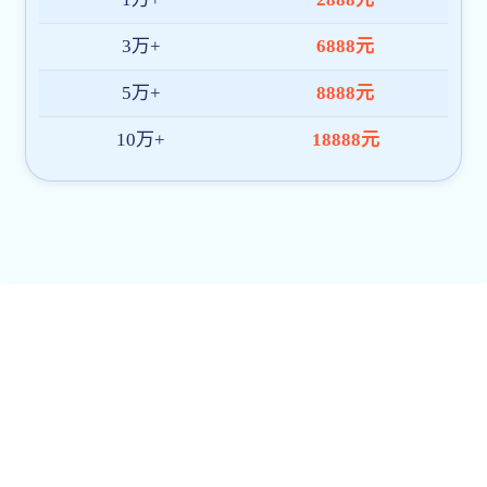
俱乐部的大环境一样——崇尚技术、鼓励创新、不畏
强敌。正是这种青训体系培养出来的自信，让他在大
场面下依然能保持冷静的头脑和精准的脚法。可以预
见，帕尔默任意球造险的火热状态，将成为阿贾克斯
在本赛季欧战中继续前行的关键武器。
回顾整场比赛，阿贾克斯的胜利绝非偶然。从战术层
面来看，球队在丢球后迅速提升了防守侵略性，切断
了对手的传球路线，同时利用两个边路的宽度进行压
制。这种中场绞杀的战术，完美抑制了对手的进攻组
织。而从精神层面来看，这支年轻的球队展现出了超
乎年龄的成熟。他们没有因为过早丢球而失去理智，
反而是更加坚定地执行教练的战术部署。这种先丢后
追的经历，对于球队的凝聚力提升是巨大的，也让主