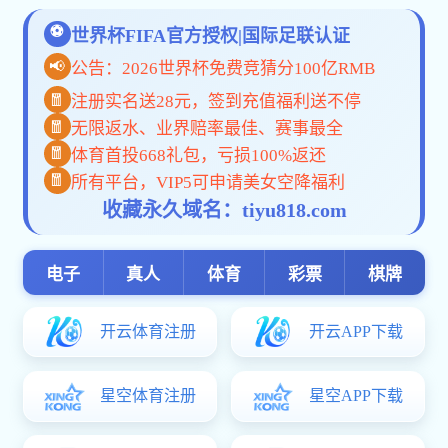
持球推进如同一把淬火的弯刀，而突尼斯人的坚韧防
守恰似打磨刀锋的砺石。我们将从战术格局、历史数
据、球员状态三个维度，勾勒这位瑞典天才在卡塔尔
世界杯上的进球预测图谱。
库卢塞夫斯基的身体天赋堪称现代边锋的完美模板。
1米86的身高赋予其无与伦比的对抗资本，而那双修
长的双腿在高速变向时总能划出诡异的弧线。突尼斯
后防线普遍低于1米85的平均身高，在防守定位球和
边路传中时将面临严峻考验。更关键的是，库卢塞夫
斯基在右边锋位置的内切射门，恰好针对突尼斯三中
卫体系中左侧肋部的空当——这个区域在热身赛对阵
智利时曾三次被对手打穿。若瑞典人能充分利用这个
战术缺口，库卢塞夫斯基将获得至少两次与门将直接