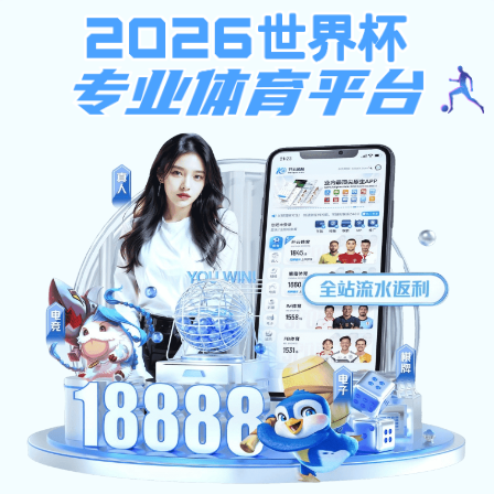
认证服务
专业 · 创新...
专业 · 可靠 · ...
MK体育 更新不重...
体育快讯
下半时开球
商业代言
库卢塞夫斯基面对突尼斯进
球预测
2026-06-27 16:53
瑞典冰原上走出的攻击手，即将在北非沙漠的绿茵场
上接受终极检验。当库卢塞夫斯基的名字与突尼斯防
线联系在一起，足球世界的目光不可避免地聚焦于这
场看似寻常却暗藏杀机的对决。这位尤文图斯边锋的