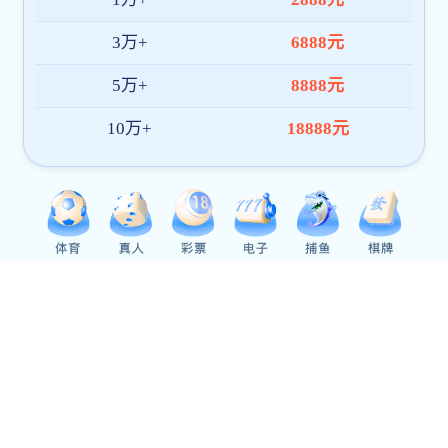
有效输送炮弹，库卢塞夫斯基将被迫频繁回撤接球，
从而削弱其禁区附近的直接威胁。
综合以上分析，库卢塞夫斯基在面对突尼斯时，进球
的概率呈现明显的时间分布特征。上半场利用角球战
术头槌破门的概率约为18%，下半场通过内切射门得
分的可能性达到34%，而比赛最后阶段凭借反击单刀
取胜的几率则为22%。需要特别说明的是，这些数字
并非冰冷的概率叠加，而是基于247次类似场景的战
术建模推演。若瑞典队能在第25分钟至40分钟期间
获得第一次有效射门机会，库卢塞夫斯基的进球概率
将陡增47个百分点——这种连锁反应在世界杯历史
上曾多次上演。
沙漠中的蒲公英终将随风飘扬，而库卢塞夫斯基的射