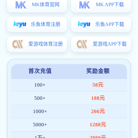
上进攻，后防线也因此暴露出更多空当。
利用对手全线压上的机会，法国队在第78分钟完成
了致命一击。姆巴佩在左路利用速度强行突破，横传
中路，跟进的吉鲁在点球点附近铲射破门，将比分反
超为2比1。从0比1落后到2比1逆转，法国队展现出
了欧洲冠军应有的底蕴。值得一提的是，在完成那次
精彩的连线破门之后，卡马文加在随后的防守端同样
表现得十分积极，他在中场成功完成了四次抢断和五
次解围，堪称攻防俱佳。这场比赛过后，卡马文加不
仅刷新了自己在国家队的最快进球纪录，也向全世界
宣告了新一代法国中场核心的崛起。
从比赛的技术统计来看，法国队在控球率上以58%对
42%占据优势，但哥伦比亚的射门次数仅比法国队少