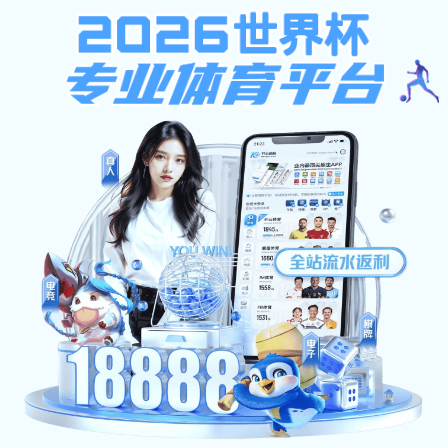
认证服务
专业 · 创新...
专业 · 可靠 · ...
MK体育 更新不重...
体育快讯
下半时开球
商业代言
卡马文加连线破门法国逆转
哥伦比亚焦点战报
2026-06-28 05:31
在世界杯的绿茵舞台上，逆转与绝杀永远是足球最动
人的诗篇。当卫冕冠军法国队与南美劲旅哥伦比亚在
小组赛中狭路相逢，一场跌宕起伏的较量就此上演。
凭借年轻中场卡马文加的灵光一现，高卢雄鸡在比分