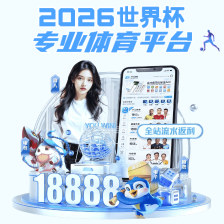
认证服务
专业 · 创新...
专业 · 可靠 · ...
MK体育 更新不重...
体育快讯
下半时开球
商业代言
卡马文加老将回归皇马大战
瓦伦西亚黑马狂飙
2026-07-07 17:07
当西甲联赛的烽火重燃，一场牵动无数球迷心弦的对
决即将上演：皇家马德里坐镇主场迎战本赛季状态火
热的瓦伦西亚。这场比赛之所以备受瞩目，不仅仅因
为双方在积分榜上的激烈角逐，更因为一位关键人物