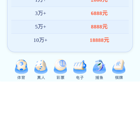
球场与对手对攻的勇敢挑战者。皇马要想在主场全取
三分，除了依赖本泽马、维尼修斯的个人能力外，更
需要卡马文加这样的中生代球员挺身而出，在攻防两
端贡献决定性作用。卡马文加经历过欧冠与世界杯的
大场面洗礼，他的大赛经验正是这支年轻化皇马所急
需的宝贵财富。在比赛的胶着时刻，卡马文加的一次
关键抢断或是一脚精准转移，都可能成为打破僵局的
钥匙。
展望本场比赛，皇马的主场优势不容忽视，但瓦伦西
亚的状态同样咄咄逼人。卡马文加的回归无疑是皇马
的一针强心剂，但足球比赛的魅力就在于它的不可预
测性。瓦伦西亚作为本赛季最令人惊喜的球队，完全
有能力在伯纳乌制造麻烦。对于球迷而言，这无疑是