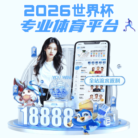
认证服务
专业 · 创新...
专业 · 可靠 · ...
MK体育 更新不重...
体育快讯
下半时开球
商业代言
韩国队揭幕战罗德里双响爆
发看台炸裂
2026-06-22 13:04
世界杯的舞台从不缺少戏剧性与狂热，当东道主的助
威声浪与顶级球星的个人表演交织在一起时，足球的
魅力便在这瞬间被推向极致。在万众瞩目的揭幕战
中，韩国队坐镇主场迎战实力不俗的对手，而比赛的