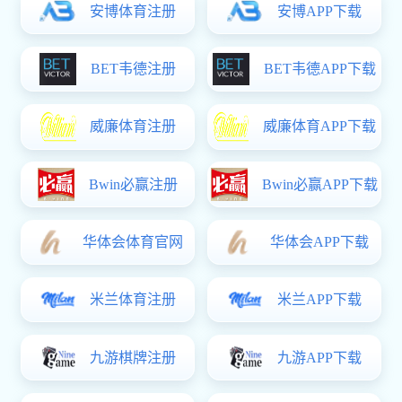
点：有人认为是量刑过重，有人坚称暴力动作不可饶
恕。无论立场如何，这张红牌彻底改写了比赛走向。
少打一人的比利时并未全线退守，反而利用德布劳内
离场后更强的防守纪律性周旋。然而澳大利亚看到了
复仇的契机。要知道，上届世界杯正是比利时在小组
赛绝杀他们，如今又因对手核心染红占据人数优势，
澳大利亚的斗志被彻底点燃。下半场伊始，他们用连
续角球轰炸比利时禁区，并在第58分钟由中场核心
赫鲁斯蒂奇远射首开纪录。丢球后的比利时尝试反击
却力不从心，澳大利亚的“袋鼠军团”越战越勇，第77
分钟，一次教科书式的反击由麦克拉伦单刀破网。2-
0，澳大利亚复仇成功封神时刻就此诞生——他们不
仅报了上次失利的一箭之仇，更在德布劳内红牌争议
的背景下以完美表现证明自己，全场球迷的呐喊声震