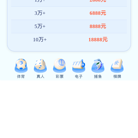
道必须抓住机会。这不是运气，是日复一日训练的回
报。”的确，德布劳内红牌争议或许会让比利时支持
者耿耿于怀，但澳大利亚的胜利绝非仅仅依靠人数优
势。他们敢于在中场绞杀甚至不惜犯规的果决，以及
在被压制时展现的纪律性，都让人想起2010年那支
创造奇迹的乌拉圭。而比利时则需要反思：过度依赖
核心球星，在逆境中缺少B计划的缺陷，已被这个夜
晚彻底暴露。
回看整场比赛，多个“爆点”值得玩味。德布劳内红牌
下场时不屑的表情定格在镜头，仿佛在抗议命运不
公；澳大利亚复仇成功封神时刻，替补席上球员们相
拥而泣，老队长耶迪纳克更是跪地感恩。这些画面交
织在一起，构成了世界杯最动人的篇章。对于中国球