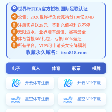
足球的较量，更是一曲关于意志、复仇与救赎的史
诗。让我们回到那个令人窒息的夜晚，共同见证德布
劳内红牌争议与澳大利亚复仇成功封神时刻的跌宕剧
情。
开场哨响，双方进入极快的攻防节奏。作为世界排名
前列的强队，比利时凭借德布劳内精准的长传输送和
德布劳内丝滑的盘带串联，迅速掌控中场。但澳大利
亚绝非等闲之辈，他们用积极的逼抢和凶狠的对抗破
坏对手节奏。第28分钟，争议降临——德布劳内在
一次拼抢中倒地，慢镜头显示他蹬踏到了对手膝盖，
但动作是否有意、是否达到红牌标准引发巨大争论。
主裁判在犹豫之后掏出了红牌。这突如其来的打击让
比利时陷入混乱，德布劳内红牌争议瞬间成为舆论焦