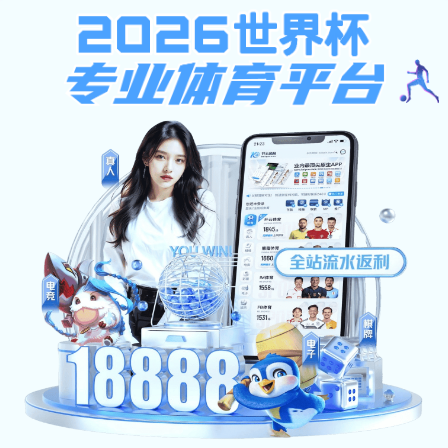
认证服务
专业 · 创新...
专业 · 可靠 · ...
MK体育 更新不重...
体育快讯
下半时开球
商业代言
梅西越位争议迈阿密国际爆
冷出局季后赛巨星时刻
2026-06-26 15:39
在足球世界里，巨星的光芒有时候也无法照亮所有黑
暗的角落。当全场球迷的期待凝聚在一个人身上，当
镜头试图捕捉又一个属于“山羊”的魔法时刻时，一颗
越位线上的无效进球，却像一盆冷水，浇灭了所有的