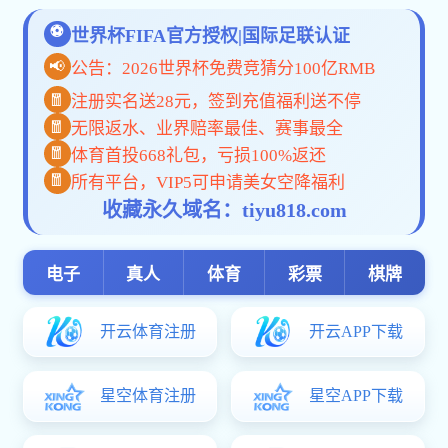
幻想。北京时间10月27日，美职联季后赛首轮爆出
惊天冷门，迈阿密国际在主场以2比3不敌亚特兰大
联，惨遭淘汰出局。那个被无数人期盼的巨星时刻，
最终演变成了关于规则与宿命的深刻争议。
这场比赛的关键转折点，发生在下半场第72分钟。
彼时迈阿密国际1比2落后，球队急需一个英雄站出
来。梅西，这位八次金球奖得主，在禁区前沿接球后
连续晃过两人防守，用他标志性的左脚兜射，皮球划
出一道美妙的弧线直挂死角。那一刻，整个球场沸腾
了，队友冲向梅西，替补席上的人们相互拥抱，仿佛
绝平的世界已经到来。然而，就在短暂的狂欢过后，
视频助理裁判的介入让一切戛然而止。经过长达三分
钟的多角度回放，主裁判最终判定，梅西在接球前肩