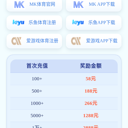
媒体讨论的焦点，甚至盖过了对比赛本身技战术的分
析。
业内人士对于这次判罚的看法也呈现两极分化的现
象。支持判罚的专家认为，规则就是规则，只要身体
有效部位处于越位位置参与进攻，就应该被判罚，
VAR的职责就是精确纠正肉眼难以捕捉的误差。而反
对者则认为，足球比赛需要一定的容错率和流畅性，
如此精密的划线判罚，既透支了比赛的观赏性，也剥
夺了巨星在关键时刻改变比赛的权利。无论立场如
何，一个不争的事实是：迈阿密国际的赛季已经结
束，这支坐拥梅西、苏亚雷斯等传奇球星的豪华阵
容，没能跨越季后赛第一轮的门槛。这次爆冷出局，
也标志着美职联季后赛一个新的格局出现——巨星效