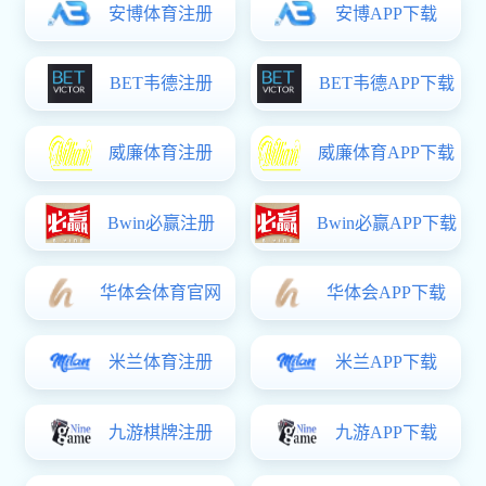
膀处于越位位置，进球无效。这一判罚瞬间点燃了球
场的怒火，主队球迷响起了震耳欲聋的嘘声，而这一
争议判罚，也彻底改变了比赛的走势。
从慢动作回放来看，这次判定确实存在极大的模糊空
间。梅西与防守球员的身体几乎平行，仅仅是一个在
毫厘之间、依靠肩膀位置做出的决定。在高速运转的
足球比赛中，这种毫米级的越位判罚，往往能决定一
支球队一整个赛季的命运。梅西在错失这粒扳平进球
后，脸上露出了罕见的无奈与疲惫，他在随后的十分
钟里仍然在努力创造机会，频频前插尝试撕开对手防
线，但亚特兰大联在顶住压力后，由替补前锋在补时
阶段打入了杀死比赛的一球。迈阿密国际的奇迹之
旅，就这样在争议与遗憾中画上了句号。在这次出局
过程中，这个关于梅西越位的判罚，成为了赛后全球