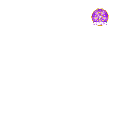
2026世界杯苏格兰对摩洛哥队中场控制解
在2026年世界杯的浩瀚星图中，苏格兰与摩洛哥的
这场对决，或许并非世...
2026-07-13
U20世界杯复仇战诺伊尔爆射死角打崩防
在足球世界的浩瀚星空中，U20世界杯始终是孕育未