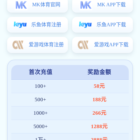
的耳机中传来了VAR控制中心的声音。根据转播画面
回放显示，萨内在接球前，队友在传球的一瞬间，处
于越位位置的萨内实际上并未越位，但VAR关注的重
点是，在萨内起脚射门前，是否有波尔图球员在禁区
内有犯规动作。经过慢镜头反复确认，裁判组认为，
在萨内射门时，波尔图的一名防守球员在解围时似乎
踢到了萨内的支撑脚，但VAR最终认定，这个接触并
构成足够清晰的点球犯规或破坏明显进球机会的判
罚。然而，令人意想不到的是，主裁判在亲自观看场
边回放后，做出了一个让所有人都瞠目结舌的决定
——改判进球无效，理由是萨内在获得射门空间前，
手部有一个轻微推搡波尔图后卫的动作，这被认定为
进攻犯规在先。