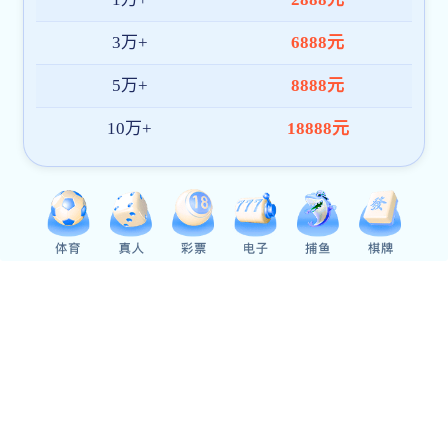
当VAR改判的消息通过球场广播宣布时，整个体育场
瞬间爆发出惊天动地的欢呼声。尤其是波尔图的球
迷，他们从失望的深渊被拉回到了狂喜的云端。看台
上，旗帜飞舞，人们拥抱、呐喊，那是一种劫后余生
般的激动与释放。而对于沙特和萨内来说，这无疑是
一个沉重的打击。VAR的这次介入，直接决定了比赛
的最终走向。在剩余的补时时间里，波尔图队全力防
守，顶住了对手最后的反扑，成功将1比1的比分保
持到了终场。赛后，这场充满争议的判罚迅速成为全
球球迷和媒体热议的焦点。不少专家认为，VAR的介
入虽然保证了比赛在规则上的某种“公平”，但其对细
微身体接触的放大审视，也正在改变世界杯足球赛的
观赏性。波尔图先丢后追的坚韧表现值得尊敬，而萨
内VAR改判的戏剧性一幕，则注定会成为这届世界杯