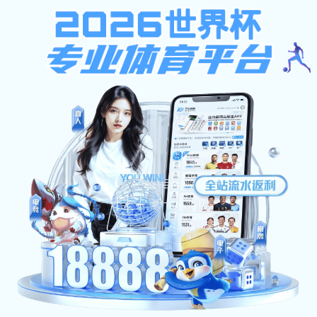
认证服务
专业 · 创新...
专业 · 可靠 · ...
MK体育 更新不重...
体育快讯
下半时开球
商业代言
波尔图先丢后追萨内VAR改
判球迷沸腾
2026-06-24 15:00
在一场注定载入世界杯史册的激烈交锋中，葡萄牙劲
旅波尔图队上演了一幕惊心动魄的逆转大戏。比赛进
程中，球队先是一球落后，随后凭借顽强的斗志和精
妙的战术调整，成功将比分追平。然而，真正的戏剧