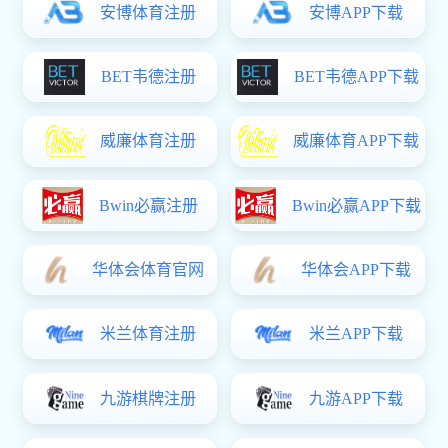
节奏。在第30分钟左右，一次前场任意球机会中，
波尔图的高大中卫利用身高优势，在全场球迷的助威
声中，将皮球重重砸入网窝，比分被顽强地扳平为1
比1。追平比分后的波尔图士气大振，开始组织起更
加有效的攻势，多次威胁对方球门。上半场后半段，
双方互有攻守，但均未能再度改写比分，带着平局进
入中场休息。
下半场比赛，波尔图继续施压，但沙特队的防守组织
得相当严密。就在比赛时间一分一秒地流逝，人们普
遍认为比赛将以平局收场时，场上突然出现了转折
点。沙特队的核心球员萨内在禁区前沿接到队友传
球，稍作调整后，一脚势大力沉的远射，皮球如炮弹
般直挂球门死角。进球后的萨内激动地跑向角旗区庆
祝，不少沙特球迷已经准备庆祝胜利。然而，主裁判