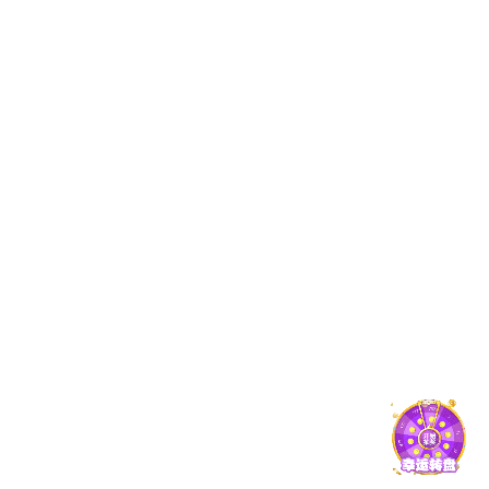
延伸阅读
穆里略面对加纳时的禁区前沿保护能否限
当世界杯的聚光灯聚焦于强强对话，那些决定比赛
走向的细节往往被放...
2026-07-22