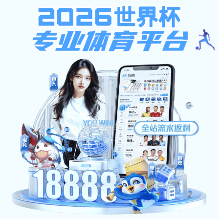
认证服务
专业 · 创新...
专业 · 可靠 · ...
MK体育 更新不重...
体育快讯
下半时开球
商业代言
阿拉巴2026世界杯反击推进
作用
2026-06-23 15:55
当足球世界的目光聚焦于2026年美加墨世界杯，一
颗来自伊比利亚半岛的新星正以不可阻挡之势划破天
际。他，就是拉斐尔·阿拉巴，那位在皇马后防线上
铸就传奇的奥地利全能战士。然而，当我们谈论阿拉