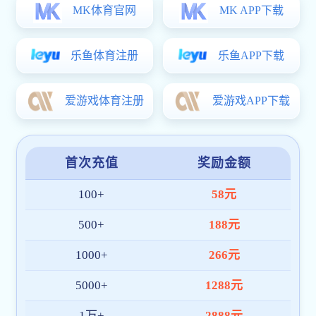
有一名球员处于越位位置并干扰了防守球员的视线。
经过长达两分钟的复核，主裁判最终做出了改判，进
球无效。这一判罚让久保建英从英雄变成了争议焦
点，也让比赛的剧情被瞬间颠覆。
这次VAR改判无疑成为了全场比赛的转折点。从技术
层面分析，VAR的介入确实遵循了规则，但在如此紧
张激烈的比赛中，这种延迟判罚打破了原有的节奏。
对于久保建英而言，这无疑是一次沉重的打击，他在
赛后接受采访时也流露出了无奈与遗憾。然而，对于
阿贾克斯来说，这次VAR改判却成为了全队的强心
剂。他们意识到自己从悬崖边上被拉了回来，士气大
振。在随后的比赛中，阿贾克斯全队众志成城，不仅
在防守端顶住了对手的反扑，还多次利用反击制造威