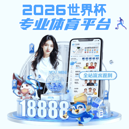
认证服务
专业 · 创新...
专业 · 可靠 · ...
MK体育 更新不重...
体育快讯
下半时开球
商业代言
阿贾克斯先丢后追久保建英
VAR改判剧情拉满
2026-06-22 12:15
足球的魅力，往往在于一瞬间的天堂与地狱。当阿贾
克斯在欧战赛场上遭遇先丢一球的困境，随后凭借顽
强的意志将比分扳平，剧情已经足够跌宕。然而，当
所有人的目光都聚焦在久保建英身上，一粒关键进球