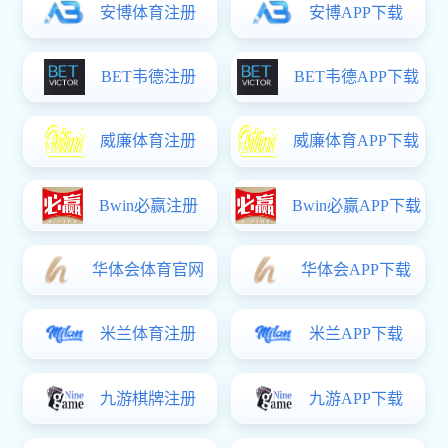
透，不断向对方球门施压。这种压迫感很快收到了成
效。在一次精心设计的角球配合中，阿贾克斯的中后
卫高高跃起，将皮球狠狠砸入网窝，比分被顽强地扳
成1比1。先丢后追的剧情，让现场的气氛瞬间被点
燃。
就在比赛进入白热化阶段时，一个名字成为了全场关
注的焦点——久保建英。这位被寄予厚望的亚洲天
才，在替补登场后迅速展现出了灵动的跑位和细腻的
脚法。第78分钟，他在禁区前沿接到队友的横传，
稍作调整后一脚兜射，皮球划出一道美妙的弧线直挂
死角。门将鞭长莫及，久保建英开始疯狂庆祝。这一
刻，他几乎成为了改变比赛走势的英雄。然而，主裁
判的耳机里传来了视频助理裁判的声音。VAR介入审
查，判定在久保建英射门前的传球过程中，阿贾克斯