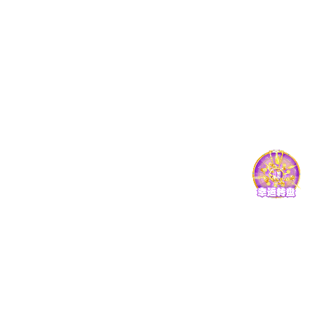
多线路切换
体育快讯
下半时开球
商业代言
延伸阅读