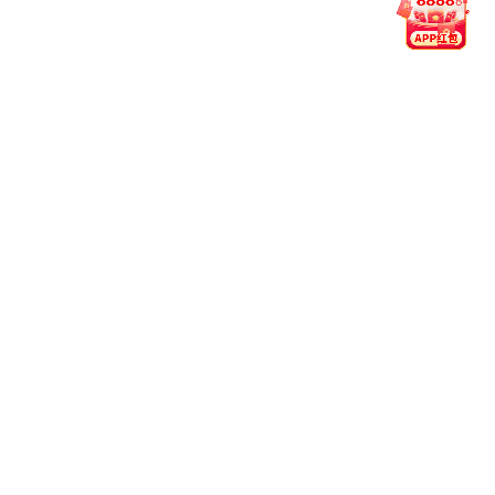
毕尔巴鄂与法兰克福欧冠交锋时前场无球
在欧冠联赛的璀璨星空中，毕尔巴鄂竞技与法兰克
福的交锋或许不如皇...
2026-07-22