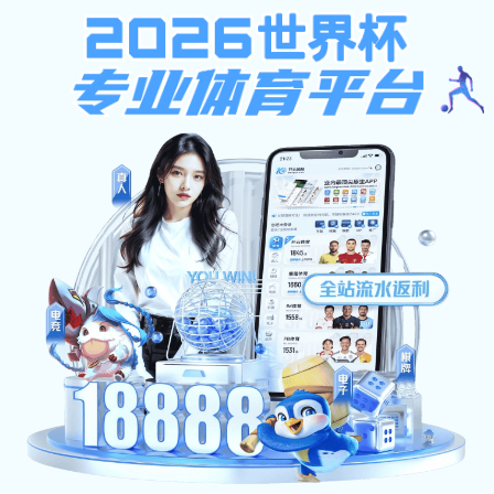
认证服务
专业 · 创新...
专业 · 可靠 · ...
MK体育 更新不重...
体育快讯
下半时开球
商业代言
2026世界杯乌兹别克斯坦vs
葡萄牙直播时间
2026-06-30 13:41
当世界杯的号角在2026年的盛夏吹响，全球球迷的
目光将聚焦于北美大地。在这片充满激情与未知的赛
场上，一场看似实力悬殊、实则暗藏玄机的对决正悄
然升温——乌兹别克斯坦vs葡萄牙。这不仅仅是一场